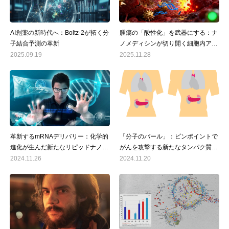
AI創薬の新時代へ：Boltz-2が拓く分
腫瘍の「酸性化」を武器にする：ナ
子結合予測の革新
ノメディシンが切り開く細胞内アシ
ドーシス誘導療法の最前線
2025.09.19
2025.11.28
革新するmRNAデリバリー：化学的
「分子のバール」：ピンポイントで
進化が生んだ新たなリピッドナノ粒
がんを攻撃する新たなタンパク質分
子の可能性
解技術
2024.11.26
2024.11.20