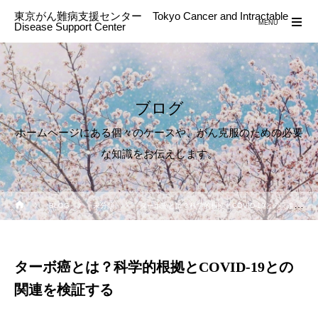
東京がん難病支援センター Tokyo Cancer and Intractable
MENU
Disease Support Center
ブログ
ホームページにある個々のケースや、がん克服のための必要
な知識をお伝えします。
BLOG
未分類
ターボ癌とは？科学的根拠とCOVID-19との関連を検証する
ターボ癌とは？科学的根拠とCOVID-19との
関連を検証する