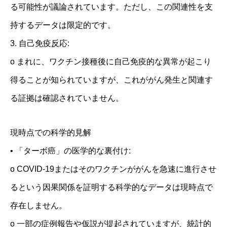
る可能性が議論されています。ただし、この関連性を支
持するデータは限定的です。
3. 自己免疫反応:
o まれに、ワクチン接種後に自己免疫的な異常が起こり
得ることが知られていますが、これががん発生と関連す
る証拠は確認されていません。
現時点での科学的見解
• 「ターボ癌」の医学的な裏付け:
o COVID-19またはそのワクチンががんを急速に進行させ
るという因果関係を証明する科学的なデータは現時点で
存在しません。
東京がん難病支援センター Tokyo Cancer and Intractable Disease
Support Center
o 一部の症例報告や仮説が提起されていますが、統計的