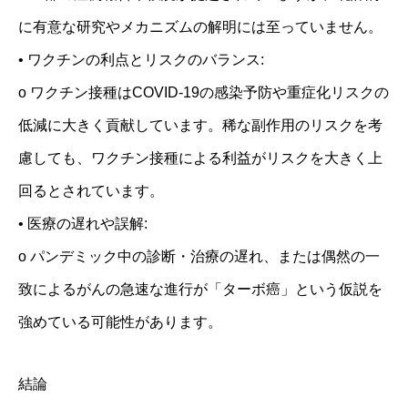
に有意な研究やメカニズムの解明には至っていません。
東京がん難病支援センターとは
• ワクチンの利点とリスクのバランス:
代表紹介
o ワクチン接種はCOVID-19の感染予防や重症化リスクの
お申し込みの流れ
低減に大きく貢献しています。稀な副作用のリスクを考
がんの種類と解説
慮しても、ワクチン接種による利益がリスクを大きく上
回るとされています。
Natural Medica Japan
• 医療の遅れや誤解:
メニュー項目
o パンデミック中の診断・治療の遅れ、または偶然の一
BLOG
致によるがんの急速な進行が「ターボ癌」という仮説を
幹細胞培養上清液が拓く次世代医療
強めている可能性があります。
セミナー情報
結論
LINKS